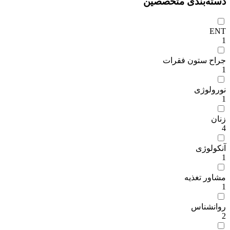
دسته‌بندی متخصصین
ENT
1
جراح ستون فقرات
1
نورولوژی
1
زنان
4
آنکولوژی
1
مشاور تغذیه
1
روانشناس
2