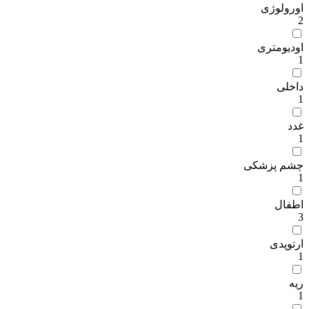
اورولوژی
2
اودیومتری
1
داخلی
1
غدد
1
چشم پزشکی
1
اطفال
3
ارتوپدی
1
ریه
1