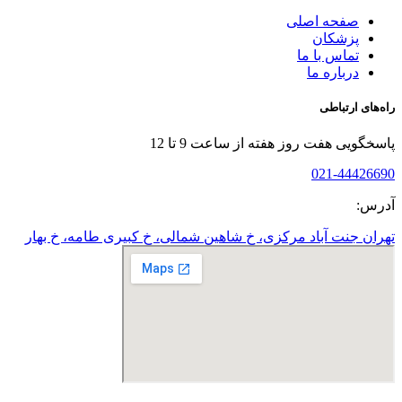
صفحه اصلی
پزشکان
تماس با ما
درباره ما
راه‌های ارتباطی
پاسخگویی هفت روز هفته از ساعت 9 تا 12
021-44426690
آدرس:
تهران جنت آباد مرکزی، خ شاهین شمالی، خ کبیری طامه، خ بهار