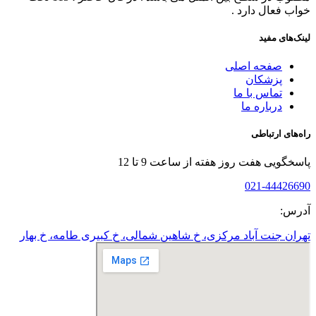
خواب فعال دارد .
لینک‌های مفید
صفحه اصلی
پزشکان
تماس با ما
درباره ما
راه‌های ارتباطی
پاسخگویی هفت روز هفته از ساعت 9 تا 12
021-44426690
آدرس:
تهران جنت آباد مرکزی، خ شاهین شمالی، خ کبیری طامه، خ بهار